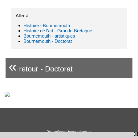
Aller à
Histoire - Bournemouth
Histoire de l'art - Grande-Bretagne
Bournemouth - artistiques
Bournemouth - Doctorat
«
retour - Doctorat
StudentNews Group - about us