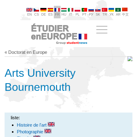
EN
CS
DE
ES
FR
HU
IT
PL
PT
РУ
SK
TR
УК
AR
中文
« Doctorat en Europe
Arts University
Bournemouth
liste:
Histoire de l'art
Photographie