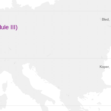
Bled,
le III)
Koper,