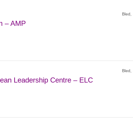
Bled,
m – AMP
Bled,
pean Leadership Centre – ELC