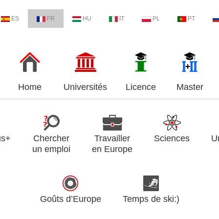
ES
FR
HU
IT
PL
PT
Home
Universités
Licence
Master
us+
Chercher
Travailler
Sciences
U
un emploi
en Europe
Goûts d’Europe
Temps de ski:)