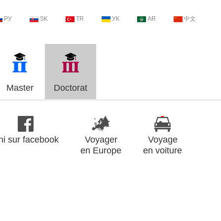
РУ
SK
TR
УК
AR
中文
Master
Doctorat
ni sur facebook
Voyager
Voyage
en Europe
en voiture