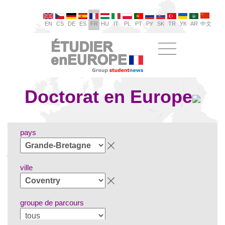
EN
CS
DE
ES
FR
HU
IT
PL
PT
РУ
SK
TR
УК
AR
中文
Doctorat en Europe
pays
ville
groupe de parcours