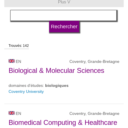
Plus V
langue
type d'université
Trouvés: 142
statut d'université
EN
Coventry, Grande-Bretagne
Biological & Molecular Sciences
domaines d'études:
biologiques
Coventry University
EN
Coventry, Grande-Bretagne
Biomedical Computing & Healthcare