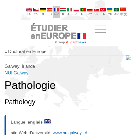
EN
CS
DE
ES
FR
HU
IT
PL
PT
РУ
SK
TR
УК
AR
中文
« Doctorat en Europe
Galway, Irlande
NUI Galway
Pathologie
Pathology
Langue:
anglais
site Web d'université:
www.nuigalway.ie/