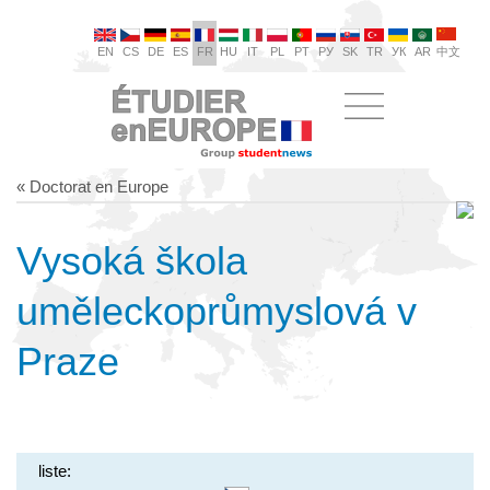
EN
CS
DE
ES
FR
HU
IT
PL
PT
РУ
SK
TR
УК
AR
中文
« Doctorat en Europe
Vysoká škola
uměleckoprůmyslová v
Praze
liste: