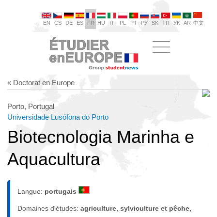
EN
CS
DE
ES
FR
HU
IT
PL
PT
РУ
SK
TR
УК
AR
中文
« Doctorat en Europe
Porto, Portugal
Universidade Lusófona do Porto
Biotecnologia Marinha e
Aquacultura
Langue:
portugais
Domaines d'études:
agriculture, sylviculture et pêche,