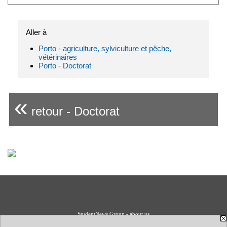
Aller à
Porto - agriculture, sylviculture et pêche,
vétérinaires
Porto - Doctorat
«
retour - Doctorat
StudentNews Group - about us