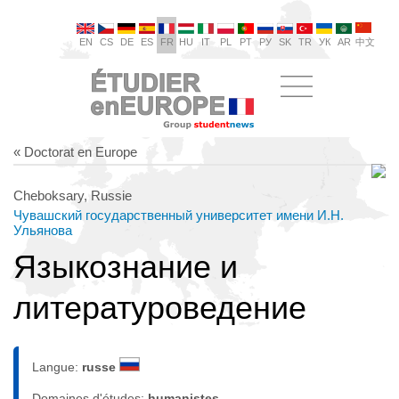
EN
CS
DE
ES
FR
HU
IT
PL
PT
РУ
SK
TR
УК
AR
中文
« Doctorat en Europe
Cheboksary, Russie
Чувашский государственный университет имени И.Н.
Ульянова
Языкознание и
литературоведение
Langue:
russe
Domaines d'études:
humanistes