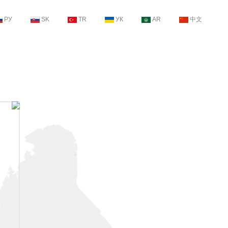
РУ
SK
TR
УК
AR
中文