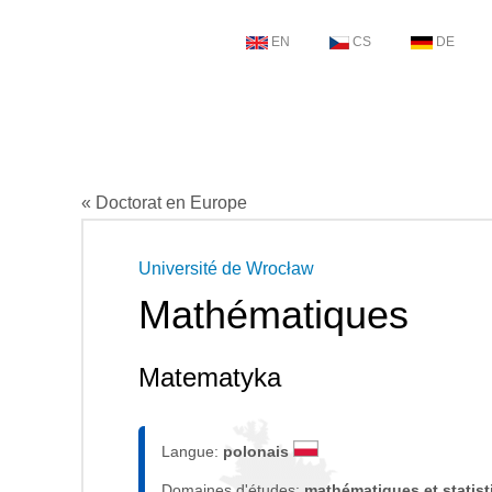
EN
CS
DE
« Doctorat en Europe
Université de Wrocław
Mathématiques
Matematyka
Langue:
polonais
Domaines d'études:
mathématiques et statis