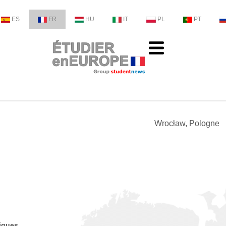
ES
FR
HU
IT
PL
PT
Wrocław, Pologne
tiques