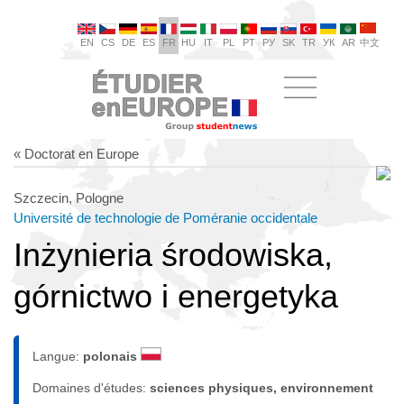
EN
CS
DE
ES
FR
HU
IT
PL
PT
РУ
SK
TR
УК
AR
中文
« Doctorat en Europe
Szczecin, Pologne
Université de technologie de Poméranie occidentale
Inżynieria środowiska,
górnictwo i energetyka
Langue:
polonais
Domaines d'études:
sciences physiques, environnement