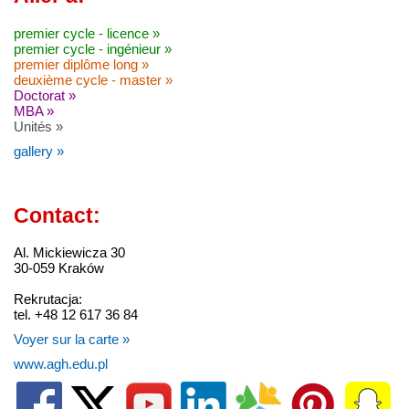
premier cycle - licence »
premier cycle - ingénieur »
premier diplôme long »
deuxième cycle - master »
Doctorat »
MBA »
Unités »
gallery »
Contact:
Al. Mickiewicza 30
30-059 Kraków
Rekrutacja:
tel. +48 12 617 36 84
Voyer sur la carte »
www.agh.edu.pl