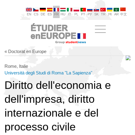
EN
CS
DE
ES
FR
HU
IT
PL
PT
РУ
SK
TR
УК
AR
中文
« Doctorat en Europe
Rome, Italie
Università degli Studi di Roma "La Sapienza"
Diritto dell'economia e
dell'impresa, diritto
internazionale e del
processo civile