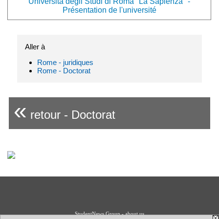
Università degli Studi di Roma "La Sapienza" -
Présentation de l'université
Aller à
Rome - juridiques
Rome - Doctorat
«
retour - Doctorat
StudentNews Group - about us