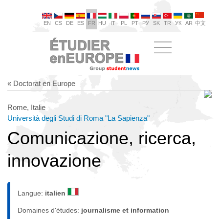
EN
CS
DE
ES
FR
HU
IT
PL
PT
РУ
SK
TR
УК
AR
中文
« Doctorat en Europe
Rome, Italie
Università degli Studi di Roma "La Sapienza"
Comunicazione, ricerca,
innovazione
Langue:
italien
Domaines d'études:
journalisme et information