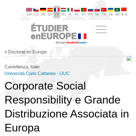
EN
CS
DE
ES
FR
HU
IT
PL
PT
РУ
SK
TR
УК
AR
中文
« Doctorat en Europe
Castellanza, Italie
Università Carlo Cattaneo - LIUC
Corporate Social
Responsibility e Grande
Distribuzione Associata in
Europa