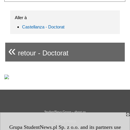
Aller à
Castellanza - Doctorat
«
retour - Doctorat
StudentNews Group - about us
Privacy Policy
Grupa StudentNews.pl Sp. z o.o. and its partners use