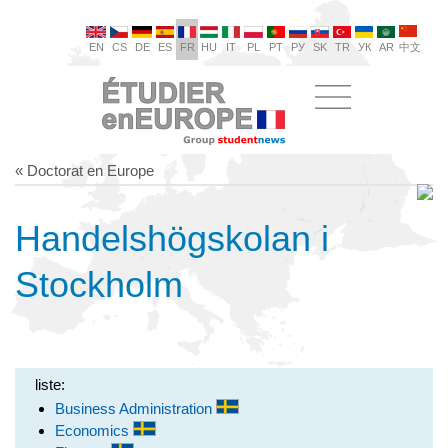
EN
CS
DE
ES
FR
HU
IT
PL
PT
РУ
SK
TR
УК
AR
中文
« Doctorat en Europe
Handelshögskolan i
Stockholm
liste:
Business Administration
Economics