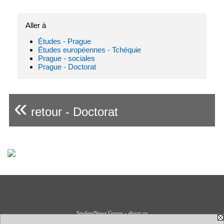
Aller à
Études - Prague
Études européennes - Tchéquie
Prague - sociales
Prague - Doctorat
«
retour - Doctorat
StudentNews Group - about us