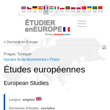
EN
CS
DE
ES
FR
HU
IT
PL
PT
РУ
SK
TR
УК
AR
中文
« Doctorat en Europe
Prague, Tchéquie
Vysoká škola ekonomická v Praze
Études européennes
European Studies
Langue:
anglais
Domaines d'études:
sociales