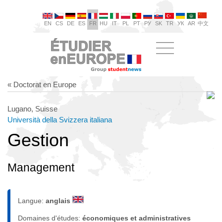
EN
CS
DE
ES
FR
HU
IT
PL
PT
РУ
SK
TR
УК
AR
中文
« Doctorat en Europe
Lugano, Suisse
Università della Svizzera italiana
Gestion
Management
Langue:
anglais
Domaines d'études:
économiques et administratives