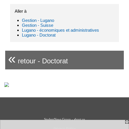
Aller à
Gestion - Lugano
Gestion - Suisse
Lugano - économiques et administratives
Lugano - Doctorat
«
retour - Doctorat
StudentNews Group - about us
Privacy Policy