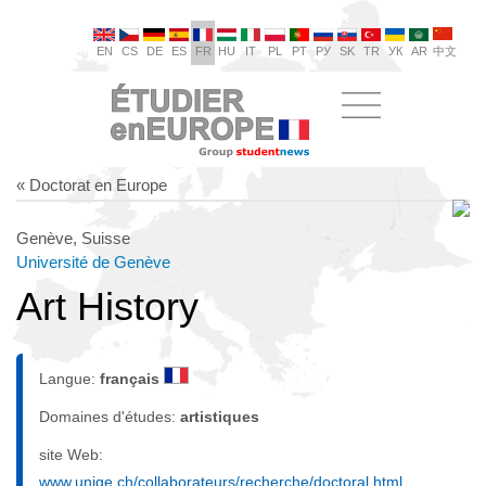
EN
CS
DE
ES
FR
HU
IT
PL
PT
РУ
SK
TR
УК
AR
中文
« Doctorat en Europe
Genève, Suisse
Université de Genève
Art History
Langue:
français
Domaines d'études:
artistiques
site Web:
www.unige.ch/collaborateurs/recherche/doctoral.html