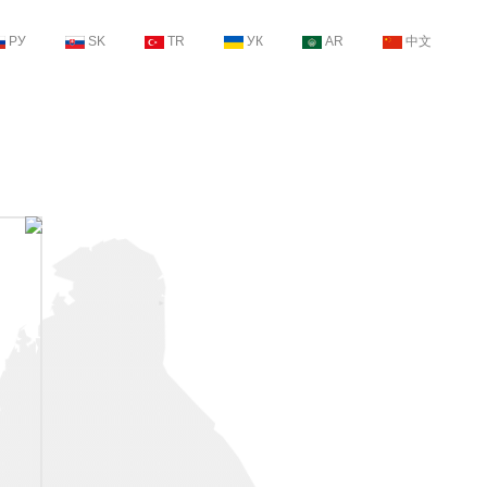
РУ
SK
TR
УК
AR
中文