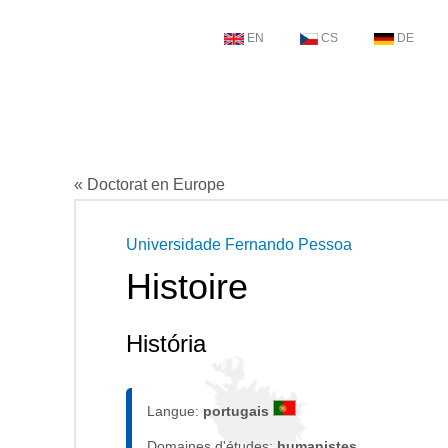
EN
CS
DE
« Doctorat en Europe
Universidade Fernando Pessoa
Histoire
História
Langue:
portugais
Domaines d'études:
humanistes