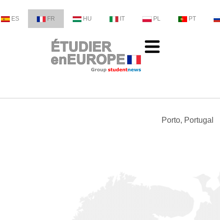
ES
FR
HU
IT
PL
PT
Porto, Portugal