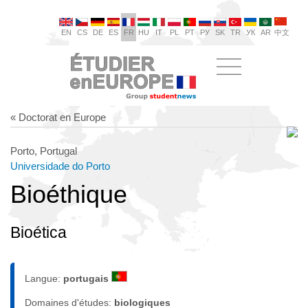
EN
CS
DE
ES
FR
HU
IT
PL
PT
РУ
SK
TR
УК
AR
中文
« Doctorat en Europe
Porto, Portugal
Universidade do Porto
Bioéthique
Bioética
Langue:
portugais
Domaines d'études:
biologiques