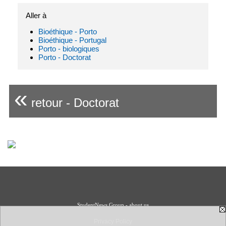
Aller à
Bioéthique - Porto
Bioéthique - Portugal
Porto - biologiques
Porto - Doctorat
«
retour - Doctorat
StudentNews Group - about us
Privacy Policy