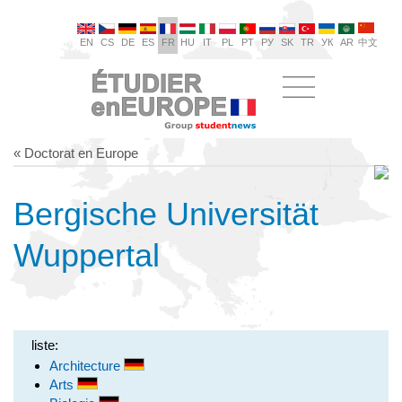
EN
CS
DE
ES
FR
HU
IT
PL
PT
РУ
SK
TR
УК
AR
中文
« Doctorat en Europe
Bergische Universität
Wuppertal
liste:
Architecture
Arts