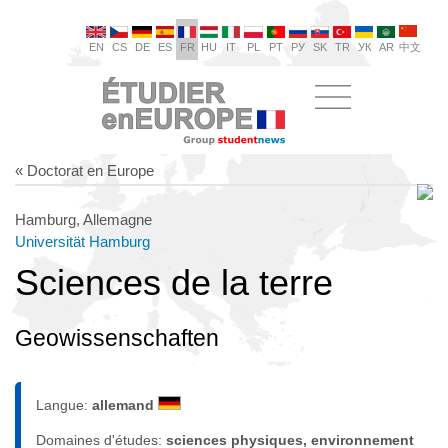
EN
CS
DE
ES
FR
HU
IT
PL
PT
РУ
SK
TR
УК
AR
中文
« Doctorat en Europe
Hamburg, Allemagne
Universität Hamburg
Sciences de la terre
Geowissenschaften
Langue:
allemand
Domaines d'études:
sciences physiques, environnement