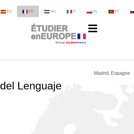
ES
FR
HU
IT
PL
PT
Madrid, Espagne
 del Lenguaje