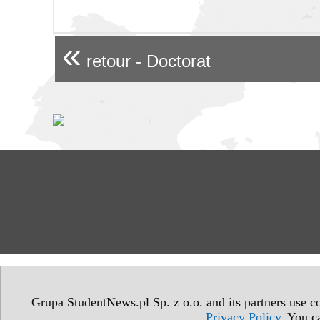
«
retour - Doctorat
Grupa StudentNews.pl Sp. z o.o. and its partners use co
Privacy Policy
. You c