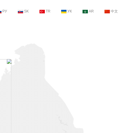
РУ
SK
TR
УК
AR
中文