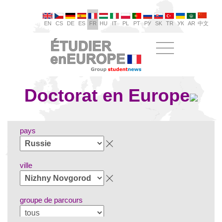
EN
CS
DE
ES
FR
HU
IT
PL
PT
РУ
SK
TR
УК
AR
中文
Doctorat en Europe
pays
ville
groupe de parcours