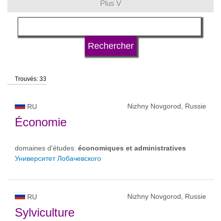
Plus V
langue
type d'université
Trouvés: 33
statut d'université
Nizhny Novgorod, Russie
RU
Économie
domaines d'études:
économiques et administratives
Университет Лобачевского
Nizhny Novgorod, Russie
RU
Sylviculture