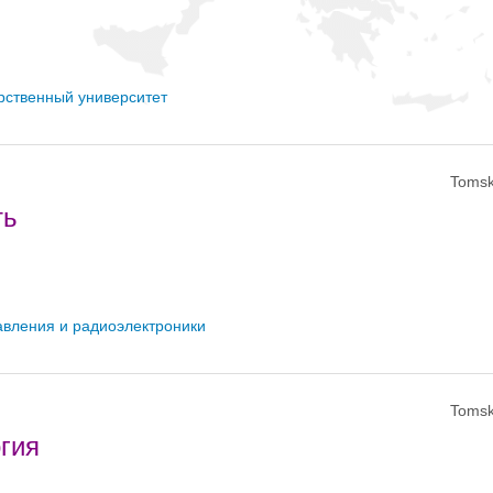
рственный университет
Tomsk
ть
авления и радиоэлектроники
Tomsk
гия