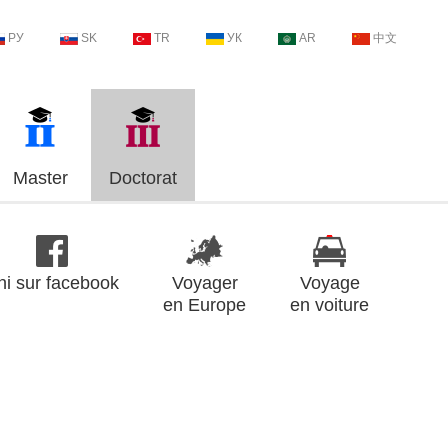
РУ
SK
TR
УК
AR
中文
Master
Doctorat
ni sur facebook
Voyager
Voyage
en Europe
en voiture