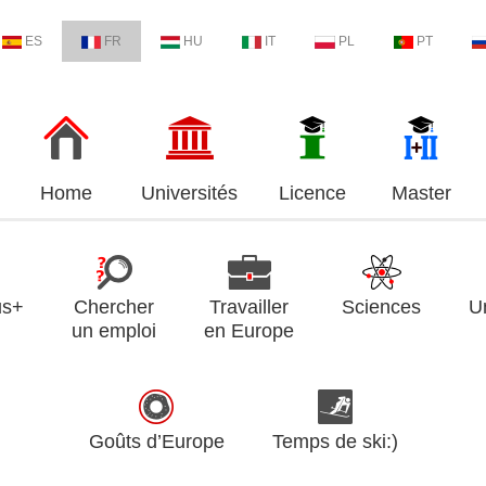
ES
FR
HU
IT
PL
PT
Home
Universités
Licence
Master
us+
Chercher
Travailler
Sciences
U
un emploi
en Europe
Goûts d’Europe
Temps de ski:)