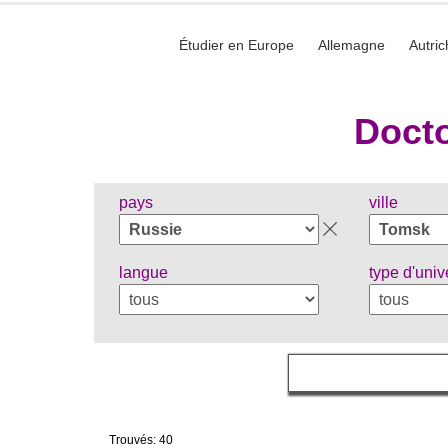
Étudier en Europe
Allemagne
Autric
Docto
pays
ville
langue
type d'univ
Trouvés: 40