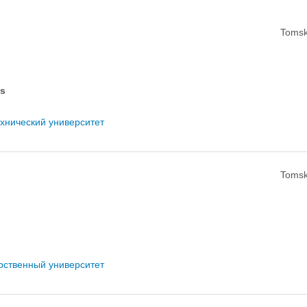
Tomsk
es
хнический университет
Tomsk
рственный университет