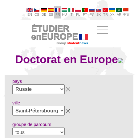
EN
CS
DE
ES
FR
HU
IT
PL
PT
РУ
SK
TR
УК
AR
中文
Doctorat en Europe
pays
ville
groupe de parcours