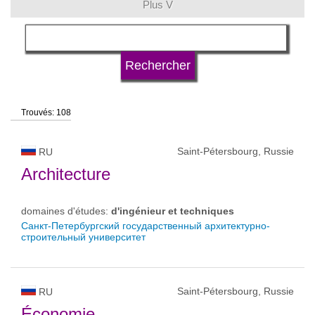
Plus V
langue
type d'université
Trouvés: 108
statut d'université
Saint-Pétersbourg, Russie
RU
Architecture
domaines d'études:
d'ingénieur et techniques
Санкт-Петербургский государственный архитектурно-
строительный университет
Saint-Pétersbourg, Russie
RU
Économie