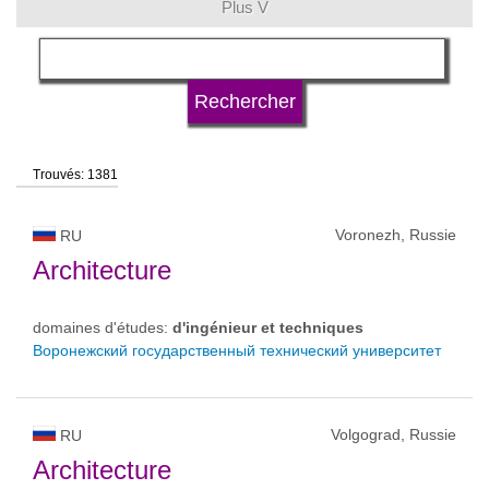
Plus V
langue
type d'université
Trouvés: 1381
statut d'université
Voronezh, Russie
RU
Architecture
domaines d'études:
d'ingénieur et techniques
Воронежский государственный технический университет
Volgograd, Russie
RU
Architecture