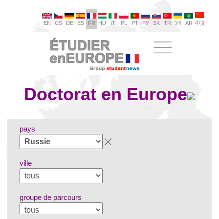
EN
CS
DE
ES
FR
HU
IT
PL
PT
РУ
SK
TR
УК
AR
中文
Doctorat en Europe
pays
ville
groupe de parcours