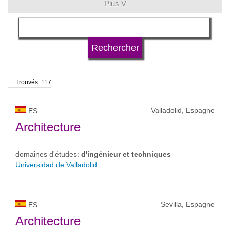
Plus V
langue
type d'université
Trouvés: 117
statut d'université
Valladolid, Espagne
ES
Architecture
domaines d'études:
d'ingénieur et techniques
Universidad de Valladolid
Sevilla, Espagne
ES
Architecture