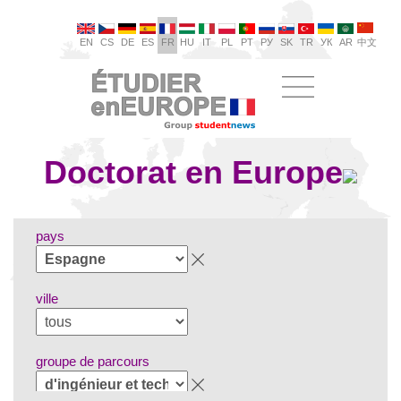
EN
CS
DE
ES
FR
HU
IT
PL
PT
РУ
SK
TR
УК
AR
中文
Doctorat en Europe
pays
ville
groupe de parcours