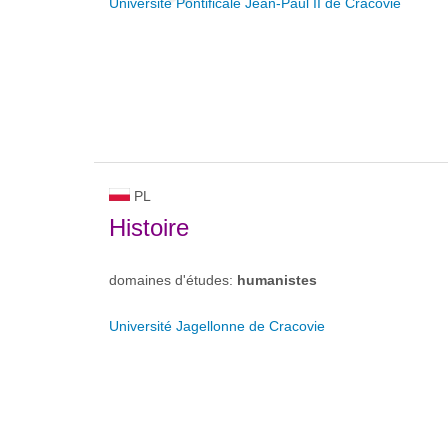
Université Pontificale Jean-Paul II de Cracovie
PL
Histoire
domaines d'études:
humanistes
Université Jagellonne de Cracovie