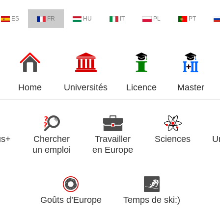
ES
FR
HU
IT
PL
PT
Home
Universités
Licence
Master
us+
Chercher
Travailler
Sciences
U
un emploi
en Europe
Goûts d’Europe
Temps de ski:)