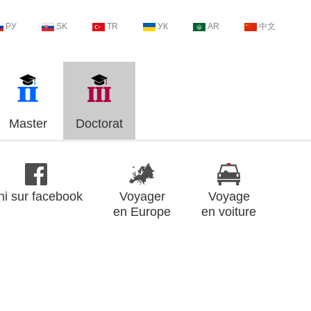
РУ
SK
TR
УК
AR
中文
Master
Doctorat
ni sur facebook
Voyager
Voyage
en Europe
en voiture