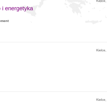
Kielce
o i energetyka
ement
Kielce
Kielce