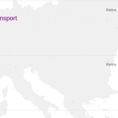
Kielce
ansport
Kielce