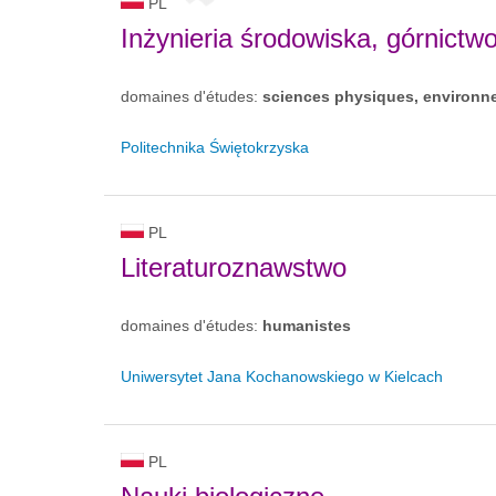
PL
Inżynieria środowiska, górnictw
domaines d'études:
sciences physiques, environn
Politechnika Świętokrzyska
PL
Literaturoznawstwo
domaines d'études:
humanistes
Uniwersytet Jana Kochanowskiego w Kielcach
PL