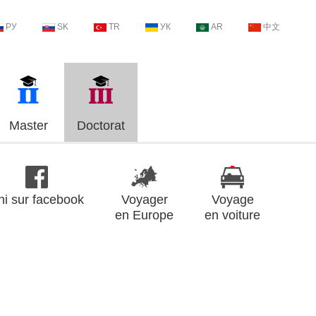
РУ
SK
TR
УК
AR
中文
Master
Doctorat
ni sur facebook
Voyager
Voyage
en Europe
en voiture