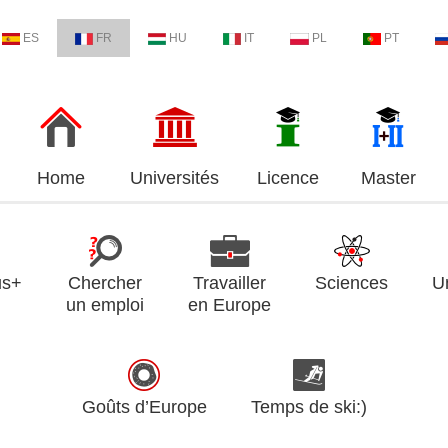
ES
FR
HU
IT
PL
PT
Home
Universités
Licence
Master
us+
Chercher
Travailler
Sciences
U
un emploi
en Europe
Goûts d’Europe
Temps de ski:)