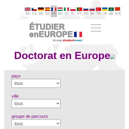
EN
CS
DE
ES
FR
HU
IT
PL
PT
РУ
SK
TR
УК
AR
中文
Doctorat en Europe
pays
ville
groupe de parcours